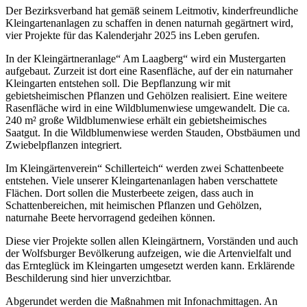
Der Bezirksverband hat gemäß seinem Leitmotiv, kinderfreundliche
Kleingartenanlagen zu schaffen in denen naturnah gegärtnert wird,
vier Projekte für das Kalenderjahr 2025 ins Leben gerufen.
In der Kleingärtneranlage“ Am Laagberg“ wird ein Mustergarten
aufgebaut. Zurzeit ist dort eine Rasenfläche, auf der ein naturnaher
Kleingarten entstehen soll. Die Bepflanzung wir mit
gebietsheimischen Pflanzen und Gehölzen realisiert. Eine weitere
Rasenfläche wird in eine Wildblumenwiese umgewandelt. Die ca.
240 m² große Wildblumenwiese erhält ein gebietsheimisches
Saatgut. In die Wildblumenwiese werden Stauden, Obstbäumen und
Zwiebelpflanzen integriert.
Im Kleingärtenverein“ Schillerteich“ werden zwei Schattenbeete
entstehen. Viele unserer Kleingartenanlagen haben verschattete
Flächen. Dort sollen die Musterbeete zeigen, dass auch in
Schattenbereichen, mit heimischen Pflanzen und Gehölzen,
naturnahe Beete hervorragend gedeihen können.
Diese vier Projekte sollen allen Kleingärtnern, Vorständen und auch
der Wolfsburger Bevölkerung aufzeigen, wie die Artenvielfalt und
das Ernteglück im Kleingarten umgesetzt werden kann. Erklärende
Beschilderung sind hier unverzichtbar.
Abgerundet werden die Maßnahmen mit Infonachmittagen. An